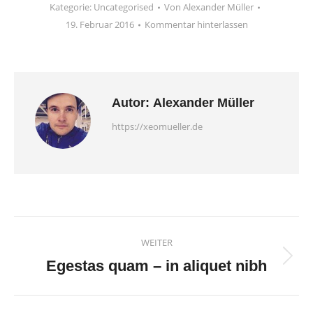
Kategorie:
Uncategorised
Von
Alexander Müller
19. Februar 2016
Kommentar hinterlassen
Autor:
Alexander Müller
https://xeomueller.de
Beitragsnavigation
WEITER
Nächster
Egestas quam – in aliquet nibh
Beitrag: